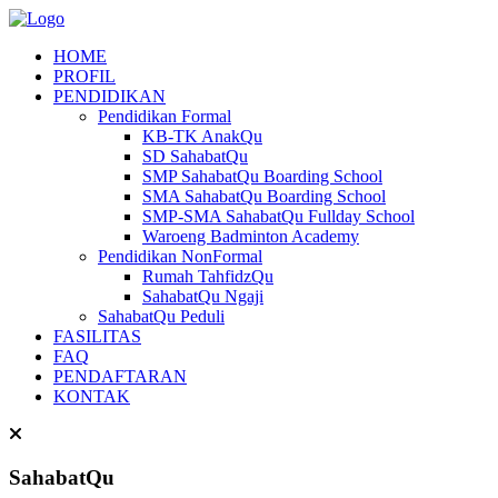
HOME
PROFIL
PENDIDIKAN
Pendidikan Formal
KB-TK AnakQu
SD SahabatQu
SMP SahabatQu Boarding School
SMA SahabatQu Boarding School
SMP-SMA SahabatQu Fullday School
Waroeng Badminton Academy
Pendidikan NonFormal
Rumah TahfidzQu
SahabatQu Ngaji
SahabatQu Peduli
FASILITAS
FAQ
PENDAFTARAN
KONTAK
SahabatQu