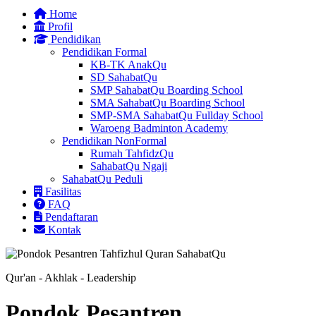
Home
Profil
Pendidikan
Pendidikan Formal
KB-TK AnakQu
SD SahabatQu
SMP SahabatQu Boarding School
SMA SahabatQu Boarding School
SMP-SMA SahabatQu Fullday School
Waroeng Badminton Academy
Pendidikan NonFormal
Rumah TahfidzQu
SahabatQu Ngaji
SahabatQu Peduli
Fasilitas
FAQ
Pendaftaran
Kontak
Qur'an - Akhlak - Leadership
Pondok Pesantren