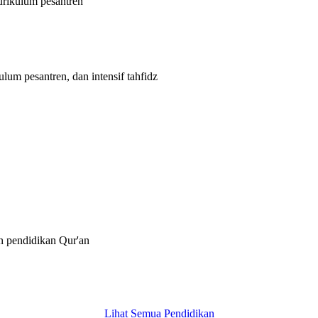
rikulum pesantren
um pesantren, dan intensif tahfidz
n pendidikan Qur'an
Lihat Semua Pendidikan